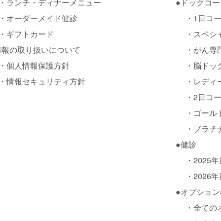
・
ランチ・ディナーメニュー
●
ドックコース
・
オーダーメイド健診
・
1日コ
・
ギフトカード
・
スペシ
情報の取り扱いについて
・
がん専
・
個人情報保護方針
・
脳ドッ
・
情報セキュリティ方針
・
レディ
・
2日コ
・
ゴール
・
プラチ
●
健診
・
2025
・
2026
●
オプション
・
全ての