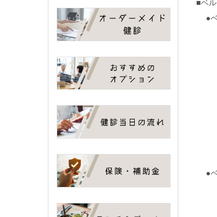
■
ベル
●
●