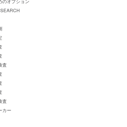
めのオプション
 SEARCH
測
定
査
査
検査
査
査
査
検査
ーカー