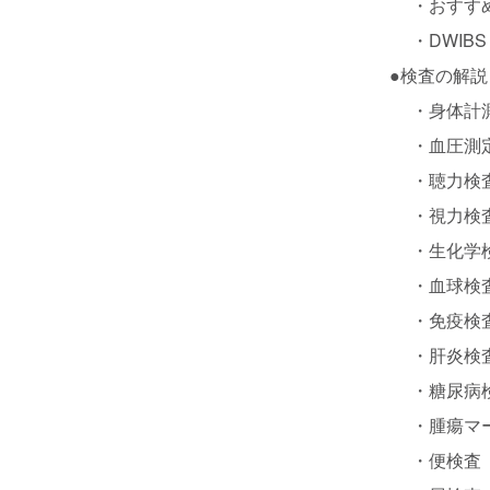
・
おすす
・
DWIBS
●
検査の解説
・
身体計
・
血圧測
・
聴力検
・
視力検
・
生化学
・
血球検
・
免疫検
・
肝炎検
・
糖尿病
・
腫瘍マ
・
便検査