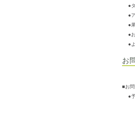
●
●
●
●
●
お
■
お問
●