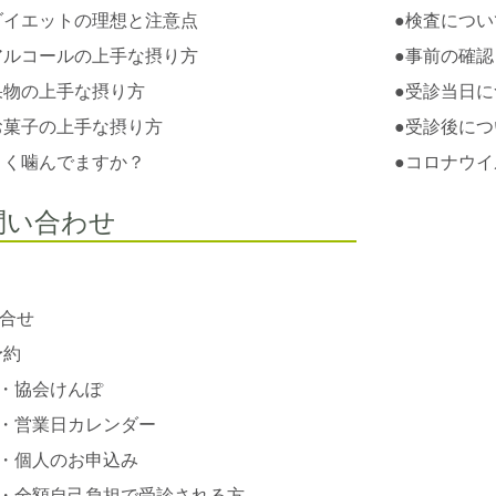
ダイエットの理想と注意点
●
検査につい
アルコールの上手な摂り方
●
事前の確認
果物の上手な摂り方
●
受診当日に
お菓子の上手な摂り方
●
受診後につ
よく噛んでますか？
●
コロナウイ
問い合わせ
合せ
予約
・
協会けんぽ
・
営業日カレンダー
・
個人のお申込み
・
全額自己負担で受診される方