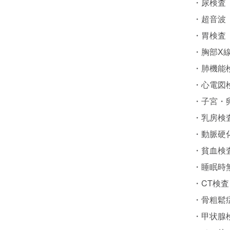
・
尿検査
・
超音波
・
胃検査
・
胸部X
・
肺機能
・
心電図
・
子宮・
・
乳房検
・
動脈硬
・
貧血検
・
睡眠時
・
CT検査
・
骨粗鬆
・
甲状腺