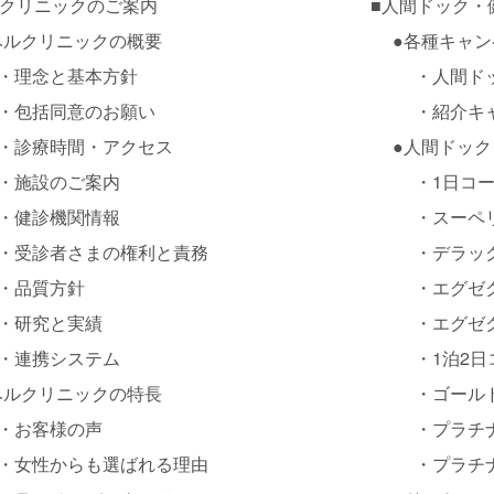
クリニックのご案内
■
人間ドック・
ベルクリニックの概要
●
各種キャン
・
理念と基本方針
・
人間ド
・
包括同意のお願い
・
紹介キ
・
診療時間・アクセス
●
人間ドック
・
施設のご案内
・
1日コ
・
健診機関情報
・
スーペ
・
受診者さまの権利と責務
・
デラッ
・
品質方針
・
エグゼ
・
研究と実績
・
エグゼク
・
連携システム
・
1泊2
ベルクリニックの特長
・
ゴール
・
お客様の声
・
プラチ
・
女性からも選ばれる理由
・
プラチナ