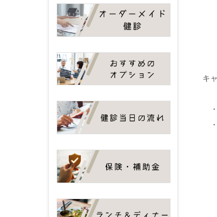
キ
・
・