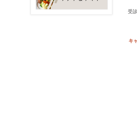
受診可
キ