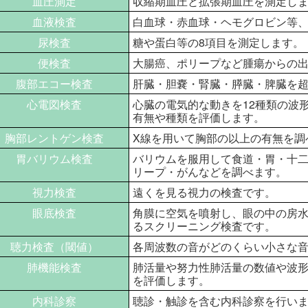
血圧測定
収縮期血圧と拡張期血圧を測定し
血液検査
白血球・赤血球・ヘモグロビン等、
尿検査
糖や蛋白等の8項目を測定します。
便検査
大腸癌、ポリープなど腫瘍からの
腹部エコー検査
肝臓・胆嚢・腎臓・膵臓・脾臓を
心電図検査
心臓の電気的な動きを12種類の波
有無や種類を評価します。
胸部レントゲン検査
X線を用いて胸部の以上の有無を調
胃バリウム検査
バリウムを服用して食道・胃・十二
リープ・がんなどを調べます。
視力検査
遠くを見る視力の検査です。
眼底検査
角膜に空気を噴射し、眼の中の房
るスクリーニング検査です。
聴力検査（閾値）
各周波数の音がどのくらい小さな
肺機能検査
肺活量や努力性肺活量の数値や波
を評価します。
内科診察
聴診・触診を含む内科診察を行い