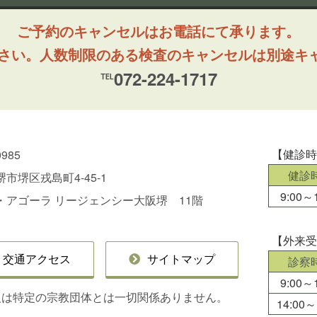
ご予約のキャンセルはお電話にて承ります。
ださい。人数制限のある検査のキャンセルは別途キ
℡072-224-1717
【健診
0985
健診
市堺区戎島町4-45-1
9:00～1
・アゴーラ リージェンシー大阪堺 11階
【外来
交通アクセス
サイトマップ
診察
9:00～1
人は特定の宗教団体とは一切関係ありません。
14:00～