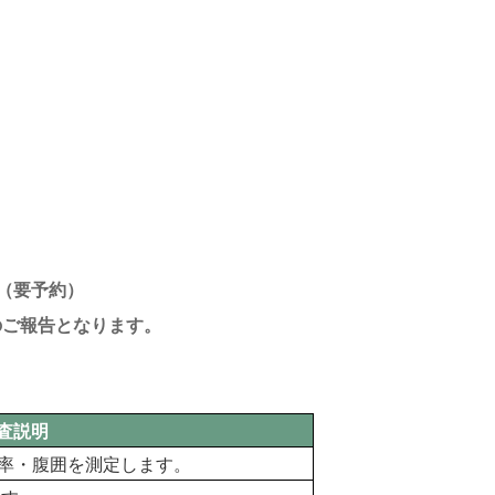
。（要予約）
のご報告となります。
査説明
肪率・腹囲を測定します。