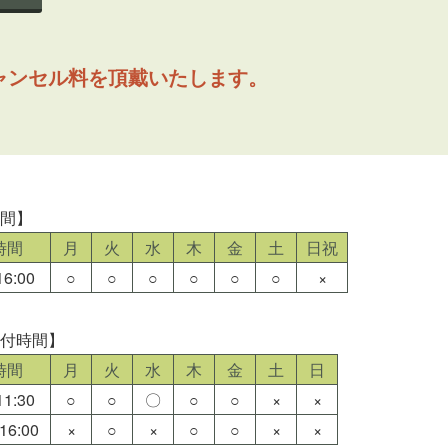
ャンセル料を頂戴いたします。
時間】
時間
月
火
水
木
金
土
日祝
6:00
○
○
○
○
○
○
×
受付時間】
時間
月
火
水
木
金
土
日
1:30
○
○
〇
○
○
×
×
16:00
×
○
×
○
○
×
×