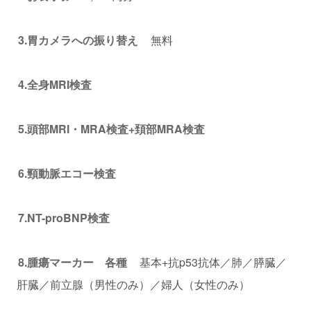
3.胃カメラへの振り替え
無料
4.全身MRI検査
5.頭部MRI・MRA検査+頚部MRA検査
6.頸動脈エコー検査
7.NT-proBNP検査
8.腫瘍マーカー 各種
基本+抗p53抗体／肺／膵臓／
肝臓／前立腺（男性のみ）／婦人（女性のみ）