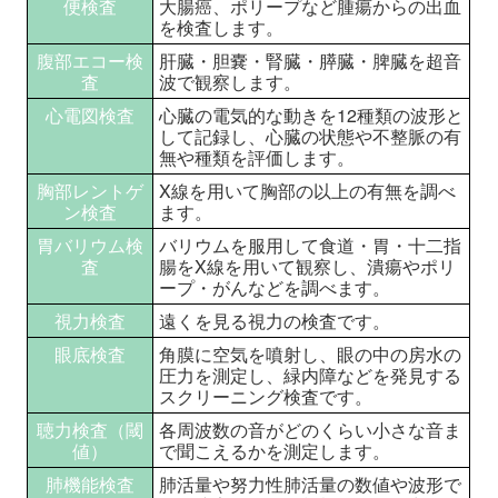
便検査
大腸癌、ポリープなど腫瘍からの出血
を検査します。
腹部エコー検
肝臓・胆嚢・腎臓・膵臓・脾臓を超音
査
波で観察します。
心電図検査
心臓の電気的な動きを12種類の波形と
して記録し、心臓の状態や不整脈の有
無や種類を評価します。
胸部レントゲ
X線を用いて胸部の以上の有無を調べ
ン検査
ます。
胃バリウム検
バリウムを服用して食道・胃・十二指
査
腸をX線を用いて観察し、潰瘍やポリ
ープ・がんなどを調べます。
視力検査
遠くを見る視力の検査です。
眼底検査
角膜に空気を噴射し、眼の中の房水の
圧力を測定し、緑内障などを発見する
スクリーニング検査です。
聴力検査（閾
各周波数の音がどのくらい小さな音ま
値）
で聞こえるかを測定します。
肺機能検査
肺活量や努力性肺活量の数値や波形で