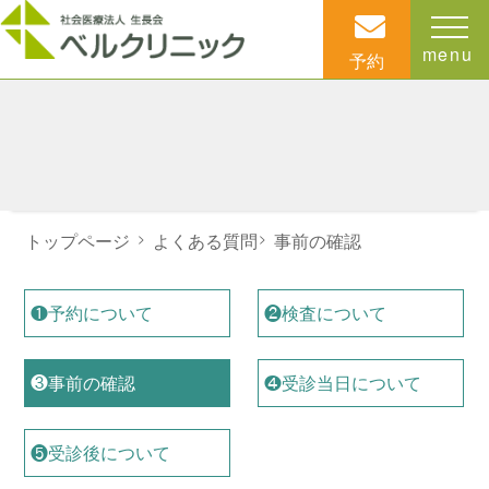
menu
予約
トップページ
>
よくある質問
>
事前の確認
❶予約について
❷検査について
❸事前の確認
❹受診当日について
❺受診後について