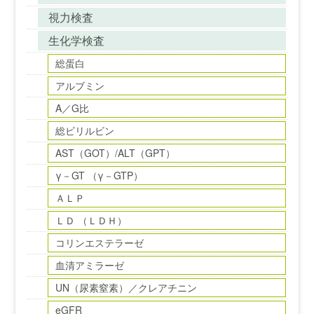
視力検査
生化学検査
総蛋白
アルブミン
A／G比
総ビリルビン
AST（GOT）/ALT（GPT）
γ－GT （γ－GTP）
ＡＬＰ
ＬＤ （ＬＤＨ）
コリンエステラーゼ
血清アミラーゼ
UN（尿素窒素）／クレアチニン
eGFR