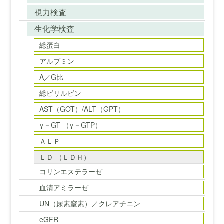
視力検査
生化学検査
総蛋白
アルブミン
A／G比
総ビリルビン
AST（GOT）/ALT（GPT）
γ－GT （γ－GTP）
ＡＬＰ
ＬＤ （ＬＤＨ）
コリンエステラーゼ
血清アミラーゼ
UN（尿素窒素）／クレアチニン
eGFR